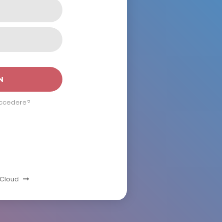
N
accedere?
r Cloud